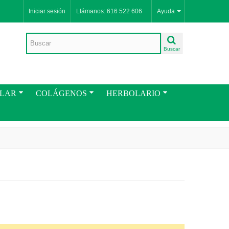
Iniciar sesión
Llámanos: 616 522 606
Ayuda
Buscar
ULAR
COLÁGENOS
HERBOLARIO