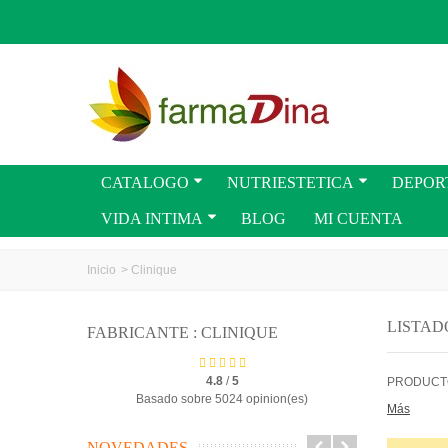
CATALOGO
NUTRIESTETICA
DEPOR
VIDA INTIMA
BLOG
MI CUENTA
Inicio
>
Clinique
LISTAD
FABRICANTE : CLINIQUE
4.8
/
5
PRODUCTO
Basado sobre 5024 opinion(es)
Más
NOVEDADES