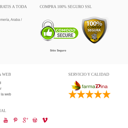
RATIS A TODA
COMPRA 100% SEGURO SSL
lmería, Araba /
Sitio Seguro
A WEB
SERVICIO Y CALIDAD
d
r
 la web
IAL