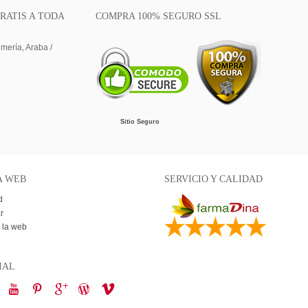
RATIS A TODA
COMPRA 100% SEGURO SSL
lmería, Araba /
Sitio Seguro
A WEB
SERVICIO Y CALIDAD
d
r
 la web
IAL