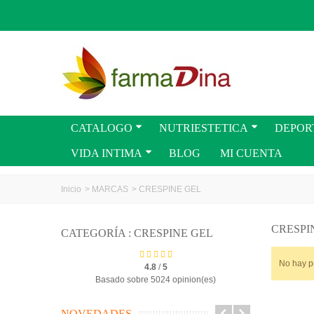
CATALOGO
NUTRIESTETICA
DEPOR
VIDA INTIMA
BLOG
MI CUENTA
Inicio
>
MARCAS
>
CRESPINE GEL
CRESPI
CATEGORÍA : CRESPINE GEL
No hay p
4.8
/
5
Basado sobre 5024 opinion(es)
NOVEDADES