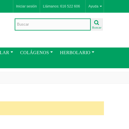
Iniciar sesión
Llámanos: 616 522 606
Ayuda
Buscar
ULAR
COLÁGENOS
HERBOLARIO