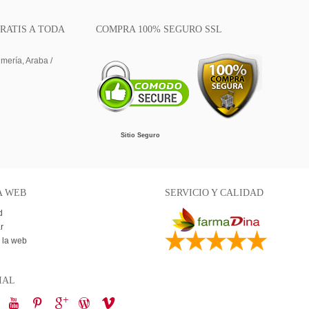
RATIS A TODA
COMPRA 100% SEGURO SSL
lmería, Araba /
Sitio Seguro
A WEB
SERVICIO Y CALIDAD
d
r
 la web
IAL