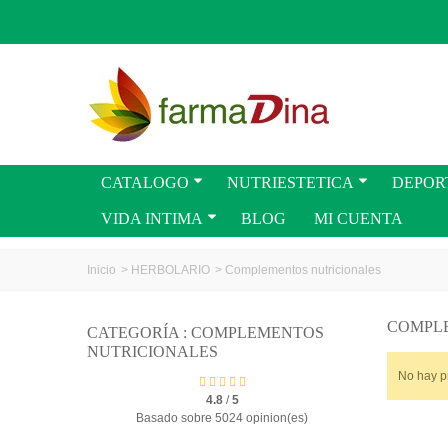
CATALOGO
NUTRIESTETICA
DEPOR
VIDA INTIMA
BLOG
MI CUENTA
Inicio
>
HERBOLARIO
>
Complementos nutricionales
COMPL
CATEGORÍA : COMPLEMENTOS
NUTRICIONALES
No hay p
4.8
/
5
Basado sobre 5024 opinion(es)