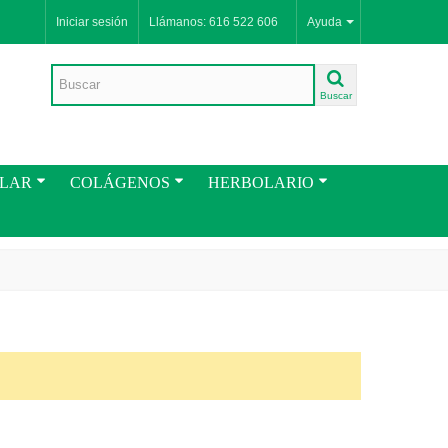
Iniciar sesión
Llámanos: 616 522 606
Ayuda
Buscar
ULAR
COLÁGENOS
HERBOLARIO