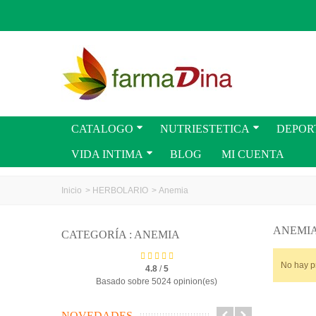
CATALOGO
NUTRIESTETICA
DEPOR
VIDA INTIMA
BLOG
MI CUENTA
Inicio
>
HERBOLARIO
>
Anemia
ANEMI
CATEGORÍA : ANEMIA
No hay p
4.8
/
5
Basado sobre 5024 opinion(es)
NOVEDADES