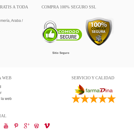
RATIS A TODA
COMPRA 100% SEGURO SSL
lmería, Araba /
Sitio Seguro
A WEB
SERVICIO Y CALIDAD
d
r
 la web
IAL