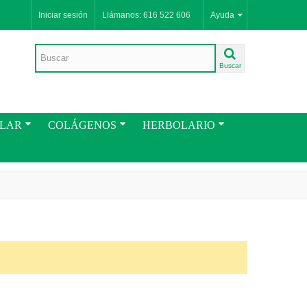
Iniciar sesión
Llámanos: 616 522 606
Ayuda
Buscar
ULAR
COLÁGENOS
HERBOLARIO