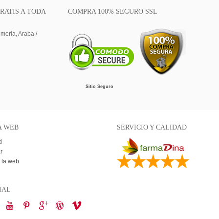
RATIS A TODA
COMPRA 100% SEGURO SSL
lmería, Araba /
Sitio Seguro
A WEB
SERVICIO Y CALIDAD
d
r
 la web
IAL