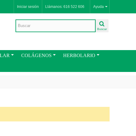
Iniciar sesión
Llámanos: 616 522 606
Ayuda
Buscar
ULAR
COLÁGENOS
HERBOLARIO