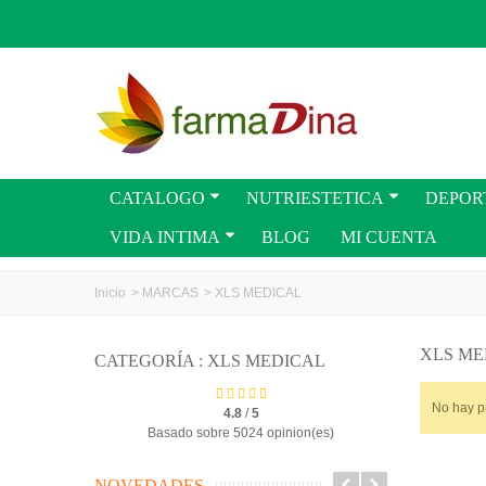
CATALOGO
NUTRIESTETICA
DEPOR
VIDA INTIMA
BLOG
MI CUENTA
Inicio
>
MARCAS
>
XLS MEDICAL
XLS M
CATEGORÍA : XLS MEDICAL
No hay p
4.8
/
5
Basado sobre 5024 opinion(es)
NOVEDADES