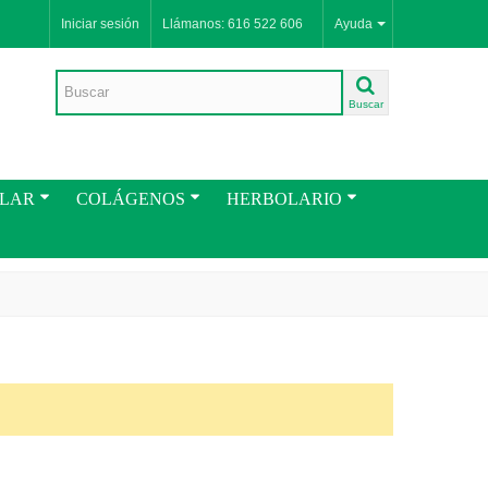
Iniciar sesión
Llámanos: 616 522 606
Ayuda
Buscar
ULAR
COLÁGENOS
HERBOLARIO