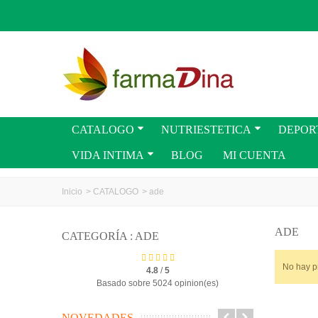
CATALOGO
NUTRIESTETICA
DEPOR
VIDA INTIMA
BLOG
MI CUENTA
Inicio
>
CATALOGO
>
ade
ADE
CATEGORÍA : ADE
No hay p
4.8
/
5
Basado sobre 5024 opinion(es)
NOVEDADES