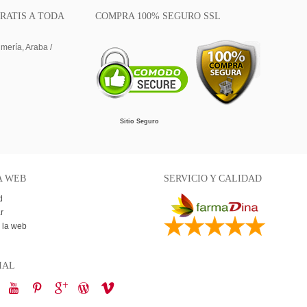
RATIS A TODA
COMPRA 100% SEGURO SSL
lmería, Araba /
Sitio Seguro
A WEB
SERVICIO Y CALIDAD
d
r
 la web
IAL