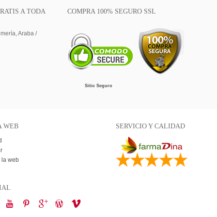
RATIS A TODA
COMPRA 100% SEGURO SSL
lmería, Araba /
Sitio Seguro
A WEB
SERVICIO Y CALIDAD
d
r
 la web
IAL