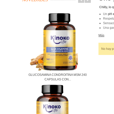
Chilly, lo
Un
pH e
Respet
Sensac
Una ga
Más
No hay pr
GLUCOSAMINA CONDROITINA MSM 240
CAPSULAS CON...