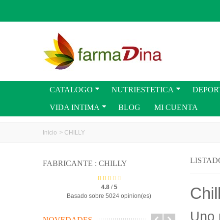
CATALOGO
NUTRIESTETICA
DEPOR
VIDA INTIMA
BLOG
MI CUENTA
Inicio
>
CHILLY
LISTAD
FABRICANTE : CHILLY
4.8
/
5
Chil
Basado sobre 5024 opinion(es)
Uno 
NOVEDADES