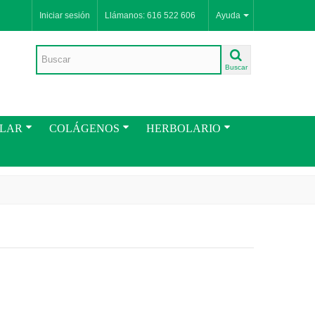
Iniciar sesión
Llámanos: 616 522 606
Ayuda
Buscar
ULAR
COLÁGENOS
HERBOLARIO