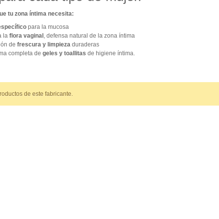
 que tu zona íntima necesita:
specífico
para la mucosa
a la
flora vaginal
, defensa natural de la zona íntima
ión de
frescura y limpieza
duraderas
ma completa de
geles y toallitas
de higiene íntima.
oductos de este fabricante.