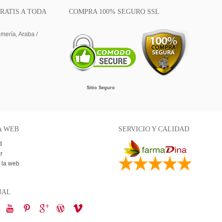
RATIS A TODA
COMPRA 100% SEGURO SSL
lmería, Araba /
Sitio Seguro
A WEB
SERVICIO Y CALIDAD
d
r
 la web
IAL