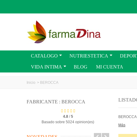
CATALOGO
NUTRIESTETICA
DEPOR
VIDA INTIMA
BLOG
MI CUENTA
Inicio
>
BEROCCA
LISTAD
FABRICANTE : BEROCCA
4.8
/
5
BEROCCA
Basado sobre 5024 opinion(es)
Más
NOVEDADES