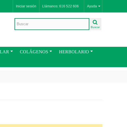
Iniciar sesión
Llámanos: 616 522 606
Ayuda
Buscar
ULAR
COLÁGENOS
HERBOLARIO