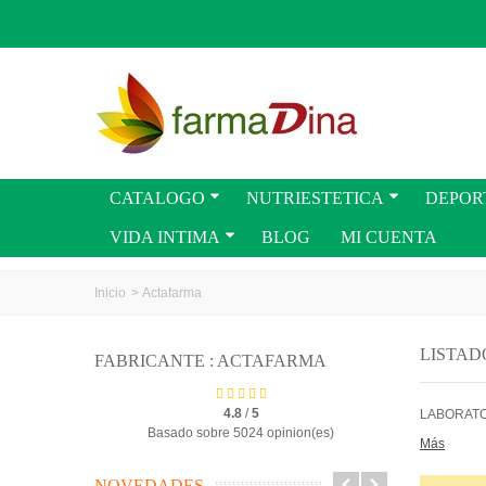
CATALOGO
NUTRIESTETICA
DEPOR
VIDA INTIMA
BLOG
MI CUENTA
Inicio
>
Actafarma
LISTAD
FABRICANTE : ACTAFARMA
4.8
/
5
LABORATO
Basado sobre 5024 opinion(es)
Más
NOVEDADES