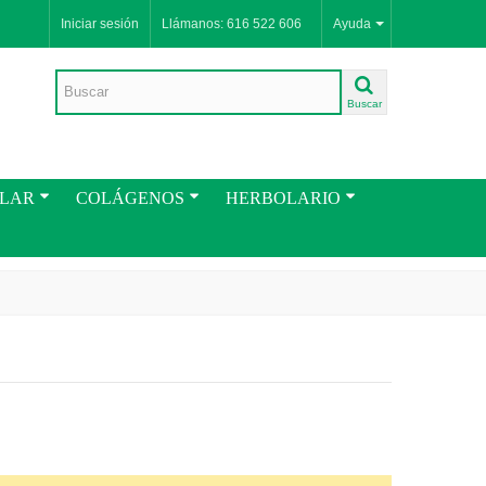
Iniciar sesión
Llámanos: 616 522 606
Ayuda
Buscar
ULAR
COLÁGENOS
HERBOLARIO