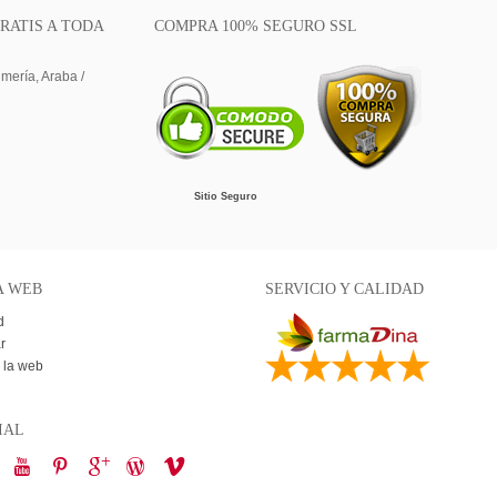
RATIS A TODA
COMPRA 100% SEGURO SSL
lmería, Araba /
Sitio Seguro
A WEB
SERVICIO Y CALIDAD
d
r
 la web
IAL