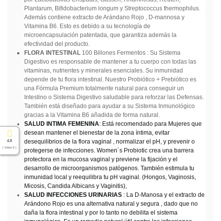
Plantarum, Bifidobacterium longum y Streptococcus thermophilus.
Además contiene extracto de Arándano Rojo , D-mannosa y
Vitamina B6. Esto es debido a su tecnología de
microencapsulación patentada, que garantiza además la
efectividad del producto.
FLORA INTESTINAL
100 Billones Fermentos : Su Sistema
Digestivo es responsable de mantener a tu cuerpo con todas las
vitaminas, nutrientes y minerales esenciales. Su inmunidad
depende de tu flora intestinal. Nuestro Probiótico + Prebiótico es
una Fórmula Premium totalmente natural para conseguir un
Intestino o Sistema Digestivo saludable para reforzar las Defensas.
También está diseñado para ayudar a su Sistema Inmunológico
gracias a la Vitamina B6 añadida de forma natural.
SALUD INTIMA FEMENINA
: Está recomendado para Mujeres que
desean mantener el bienestar de la zona íntima, evitar
desequilibrios de la flora vaginal , normalizar el pH, y prevenir o
4.8
( Sobre 5 )
protegerse de infecciones. Women´s Probiotic crea una barrera
protectora en la mucosa vaginal y previene la fijación y el
desarrollo de microorganismos patógenos. También estimula tu
inmunidad local y reequilibra tu pH vaginal. (Hongos, Vaginosis,
Micosis, Candida Albicans y Vaginitis),
SALUD INFECCIONES URINARIAS
: La D-Manosa y el extracto de
Arándono Rojo es una alternativa natural y segura , dado que no
daña la flora intestinal y por lo tanto no debilita el sistema