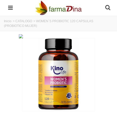
Inicio
>
CATALOGO
>
WOMEN´S PROBIOTIC 120 CAPSULAS
(PROBIOTICO MUJER)